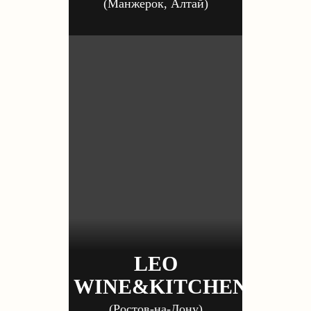
(Манжерок, Алтай)
LEO
WINE&KITCHEN
(Ростов-на-Дону)