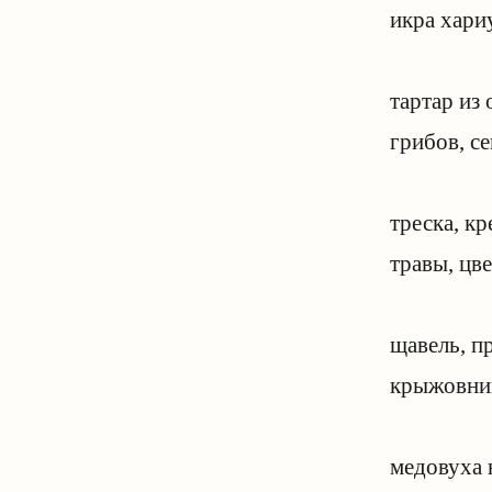
икра хари
тартар из 
грибов, се
треска, кр
травы, цв
щавель, п
крыжовни
медовуха 