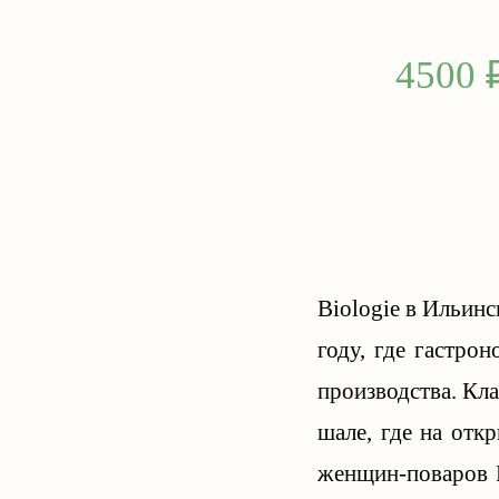
4500 
Biologie в Ильин
году, где гастро
производства. Кл
шале, где на отк
женщин-поваров Р