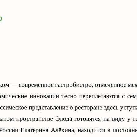
₽
ском — современное гастробистро, отмеченное 
номические инновации тесно переплетаются с с
ассическое представление о ресторане здесь усту
рытом пространстве блюда готовятся на виду у г
оссии Екатерина Алёхина, находится в постоянн