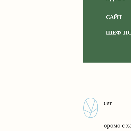
САЙТ
ШЕФ-ПО
сет
оромо с х