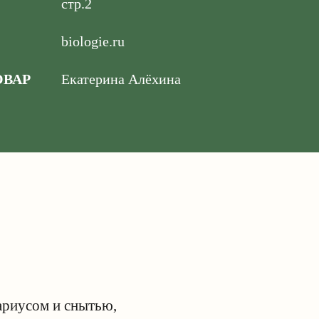
стр.2
biologie.ru
ВАР
Екатерина Алёхина
ариусом и снытью,