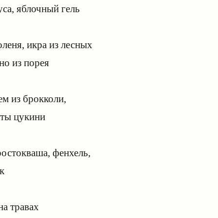
уса, яблочный гель
оленя, икра из лесных
но из порея
ем из брокколи,
еты цукини
ростокваша, фенхель,
к
на травах